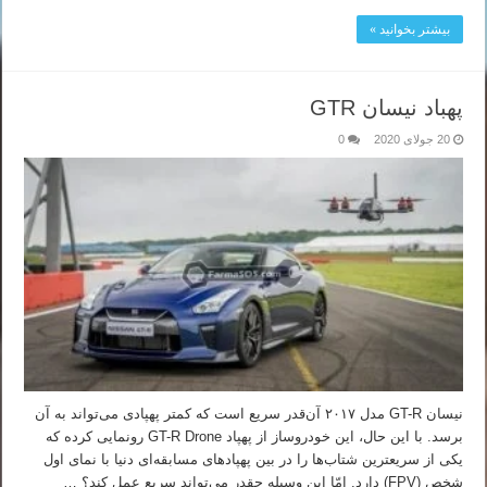
بیشتر بخوانید »
پهباد نیسان GTR
20 جولای 2020
0
نیسان GT-R مدل ۲۰۱۷ آن‌قدر سریع است که کمتر پهپادی می‌تواند به آن
برسد. با این حال، این خودروساز از پهپاد GT-R Drone رونمایی کرده که
یکی از سریعترین شتاب‌ها را در بین پهپادهای مسابقه‌ای دنیا با نمای اول
شخص (FPV) دارد. امّا این وسیله چقدر می‌تواند سریع عمل کند؟ …