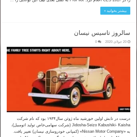
بیشتر بخوانید »
سالروز تاسیس نیسان
20 جولای 2020
0
درست در تابش اولین خورشید ماه ژوئن سال۱۹۳۴ بود که نام شرکت
Jidosha-Seizo Kabushiki- Kaisha (شرکت سهامی‌خاص تولید اتومبیل)،
به «Nissan Motor Company» (کمپانی خودروسازی نیسان) تغییر یافت.