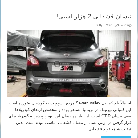
نیسان قشقایی 2 هزار اسبی!
20 جولای 2020
0
احتمالاً نام کمپانی Severn Valley موتور اسپورت به گوشتان نخورده است.
این کمپانی تیونینگ در بریتانیا مستقر بوده و متخصص ارتقای گودزیلاها
یعنی نیسان GT-R است. از نظر مهندسان این تیونر، پیشرانه گودزیلا برای
قرار گرفتن در اولین نسل از نیسان قشقایی مناسب بوده است. بدین
ترتیب شاهد تولد قشقایی …