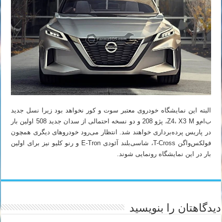
البته این نمایشگاه خودروی معتبر سوت و کور نخواهد بود زیرا نسل جدید
ب‌ام‌و Z4، X3 M، پژو 208 و دو نسخه احتمالی از سدان جدید 508 اولین بار
در پاریس پرده‌برداری خواهند شد. انتظار می‌رود خودروهای دیگری همچون
فولکس‌واگن T-Cross، شاسی‌بلند آئودی E-Tron و رنو کلیو نیز برای اولین
بار در این نمایشگاه رونمایی شوند.
دیدگاهتان را بنویسید