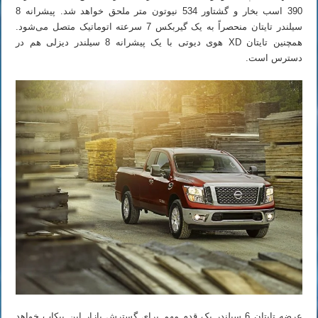
390 اسب بخار و گشتاور 534 نیوتون متر ملحق خواهد شد. پیشرانه 8
سیلندر تایتان منحصراً به یک گیربکس 7 سرعته اتوماتیک متصل می‌شود.
همچنین تایتان XD هوی دیوتی با یک پیشرانه 8 سیلندر دیزلی هم در
دسترس است.
عرضه تایتان 6 سیلندر یک قدم مهم برای گسترش بازار این پیکاپ خواهد