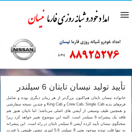
تأیید تولید نیسان تایتان 6 سیلندر
خانواده نیسان تایتان هم‌اکنون بزرگ‌تر از هر زمان دیگری بوده و شامل
فرم‌های بدنه Crew Cab، Single Cab و King Cab و چندین نسخه سفارشی
و همچنین طیف وسیعی از آپشن های اصلی می‌باشد؛ اما تایتان هنوز هم
فاقد یک پیشرانه 6 سیلندر است. البته این موضوع تغییر خواهد کرد زیرا
سخنگوی نیسان تأیید کرده آپشن 6 سیلندر تایتان در راه است. این پیشرانه
به تنها قلب تپنده موجود یعنی 8 سیلندر 5.6 لیتری تنفس طبیعی با قدرت