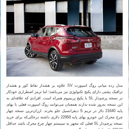
مدل رده میانی روگ اسپورت SV علاوه بر هشدار نقاط کور و هشدار
ترافیک پشتی دارای پکیج تکنولوژی نیز می‌باشد؛ اما ترمز اضطراری خودکار
در نسخه پرچم‌دار SL با پکیج پریمیوم همراه است. افرادی که علاقه‌ای به
این نسخه به‌روز شده ندارند همچنان می‌توانند روگ اسپورت فعلی با بهای
پایه 21640 دلار در تریم S دیفرانسیل جلو بخرند. ارزان‌ترین نسخه چهار
چرخ محرک این خودرو بهای پایه 22950 دلاری داشته درحالی‌که برای خرید
نسخه پرچم‌دار SL فعلی که مجهز به سیستم چهار چرخ محرک باشد حداقل