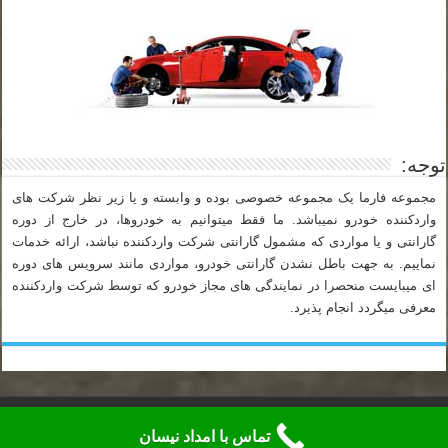
توجه:
مجموعه فارما یک مجموعه خصوصی بوده و وابسته و یا زیر نظر شرکت های
واردکننده خودرو نمیباشد. ما فقط میتوانیم به خودروها، در خارج از دوره
گارانتی و یا مواردی که مشمول گارانتی شرکت واردکننده نباشد، ارائه خدمات
نماییم. به جهت باطل نشدن گارانتی خودرو، مواردی مانند سرویس های دوره
ای میبایست منحصرا در نمایندگی های مجاز خودرو که توسط شرکت واردکننده
معرفی میگردد انجام پذیرد.
تلفن شبانه روزی امداد خودرو فارما نیسان: 88925276-021
تماس با امداد نیسان
تمامی حقوق این وبسایت متعلق به "امداد خودرو و اتو سرویس فارما" می باشد.