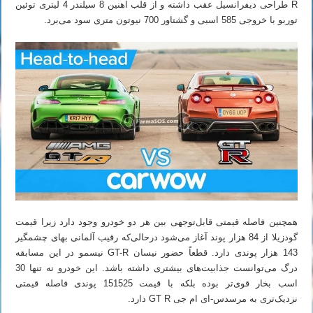
R طراحی دیفرانسیل عقب داشته و از قلب آهنین 8 سیلندر 4 لیتری توئین
توربو با خروجی 585 اسبی و گشتاور 700 نیوتون متری سود می‌برد.
همچنین فاصله قیمتی قابل‌توجهی بین هر دو خودرو وجود دارد زیرا قیمت
گودزیلا از 84 هزار پوند آغاز می‌شود درحالی‌که رقیب آلمانی بهای چشمگیر
143 هزار پوندی دارد. قطعاً حضور نیسان GT-R نیسمو در این مسابقه
درگ می‌توانست جذابیت‌های بیشتری داشته باشد. این خودرو نه تنها 30
اسب بخار قوی‌تر بوده بلکه با قیمت 151525 پوندی فاصله قیمتی
نزدیک‌تری به مرسدس-ای ام جی GT R دارد.