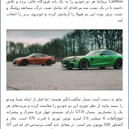
CarWow بریتانیا هر دو خودرو را به یک باند فرودگاه خالی برده و تلاش
داشته تا در یک تست سه مرحله‌ای که شامل تست درگ، مسابقه رولینگ و
تست ترمز بوده این دو هیولا را آزمایش کرده و خودروی برتر را انتخاب
کند.
نتایج به دست آمده بسیار شگفت‌انگیز هستند؛ اما قبل از اینکه شما ویدئو
را ببینید بیایید از نظر تئوری این دو خودرو را مقایسه کرده و مزیت‌های هر
یک را بشماریم. نیسان GT-R دارای سیستم چهار چرخ محرک و پیشرانه
فوق‌العاده 6 سیلندر 3.6 لیتری توئین توربو با قدرت 570 اسب بخار و
گشتاور 630 نیوتون متر است. در مقابل باید گفت مرسدس-ای ام جی GT