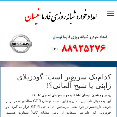
کدام‌یک سریع‌تر است: گودزیلای
ژاپنی یا شبح آلمانی؟!
رو در رو شدن نیسان GT-R و مرسدس-ای ام جی GT R
این یک دوئل ناب بین آلمان و ژاپن است. نیسان GT-R سالخورده در برابر
حریف تازه‌نفس‌تر خود یعنی مرسدس-ای ام جی GT R قرار می‌گیرد، دو
خودرویی که علیرغم استفاده از نامی مشابه کاملاً متفاوت هستند.