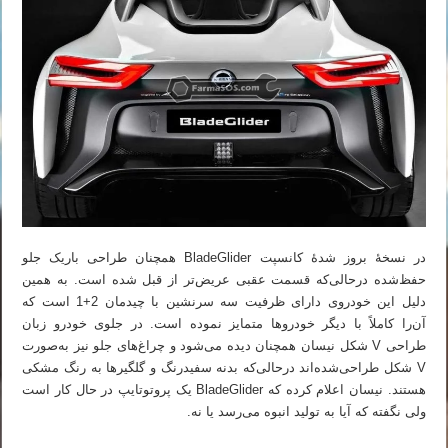
در نسخهٔ بروز شدهٔ کانسپت BladeGlider همچنان طراحی باریک جلو
حفظ‌شده درحالی‌که قسمت عقبی عریض‌تر از قبل شده است. به همین
دلیل این خودروی دارای ظرفیت سه سرنشین با چیدمان 2+1 است که
آن‌را کاملاً با دیگر خودروها متمایز نموده است. در جلوی خودرو زبان
طراحی V شکل نیسان همچنان دیده می‌شود و چراغ‌های جلو نیز به‌صورت
V شکل طراحی‌شده‌اند درحالی‌که بدنه سفیدرنگ و گلگیرها به رنگ مشکی
هستند. نیسان اعلام کرده که BladeGlider یک پروتوتایپ در حال کار است
ولی نگفته که آیا به تولید انبوه می‌رسد یا نه.