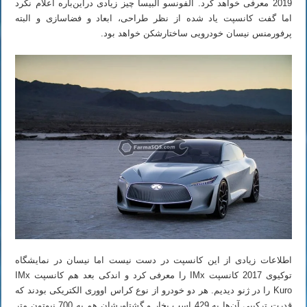
2019 معرفی خواهد کرد. آلفونسو آلبیسا چیز زیادی دراین‌باره اعلام نکرد
اما گفت کانسپت یاد شده از نظر طراحی، ابعاد و فضاسازی و البته
پرفورمنس نیسان خودرویی ساختارشکن خواهد بود.
اطلاعات زیادی از این کانسپت در دست نیست اما نیسان در نمایشگاه
توکیوی 2017 کانسپت IMx را معرفی کرد و اندکی بعد هم کانسپت IMx
Kuro را در ژنو دیدیم. هر دو خودرو از نوع کراس اووری الکتریکی بودند که
قدرت ترکیبی آن‌ها به 429 اسب بخار و گشتاورشان هم به 700 نیوتون متر