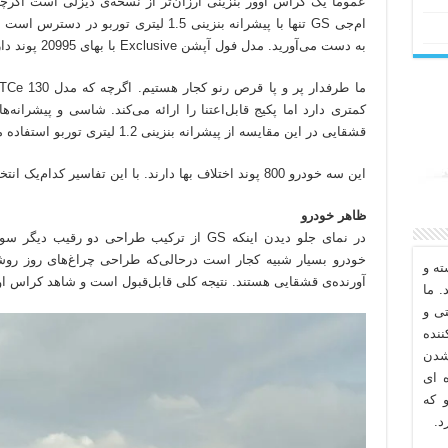
ام‌جی GS تنها با پیشرانه بنزینی 1.5 لیتری ت
به دست می‌آورید. مدل فول آپشن Exclusive با بهای 20995 پوند دارای گیربکس دوکلاچه است.
کمتری دارد اما پکیج قابل‌اعتنا را ارائه می‌کند. شاسی و پیشران
قشقایی در این مقایسه از پیشرانه بنزینی 1.2 لیتری توربو استفاده می‌کند.
این سه خودرو 800 پوند اختلاف بها دارند. با این تفاسیر کدام‌یک انتخاب بهتری محسوب می‌شود؟
ظاهر خودرو
در نمای جلو دیدن اینکه GS از ترکیب طراحی دو 
خودرو بسیار شبیه کجار است درحالی‌که طراحی چراغ‌های روز روشن
ه و
آورنده‌ی قشقایی هستند. نتیجه کلی قابل‌قبول است و شاهد کراس او
. ما
تی و
نده
شدن
 ای
 که
د.