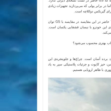
عموماً یک کراس اوور بنزینی ارزان‌تر از نسخه‌ی دیزلی است اگرچه که GS حاضر در تست نسخه‌ی دیزلی ندارد.
وربو در دسترس است اما در برابر پولی که می‌پردازید تجهیزات زیادی
ما طرفدار پر و پا قرص رنو کجار هستیم. اگرچه که مدل TCe 130 حاضر در این مقایسه در مقایسه با GS توان
ه‌های این خودرو با نیسان قشقایی یکسان است.
رقیب دیگر سود برده آسان است. چراغ‌ها و جلوپنجره‌ی این
، خیز کاپوت و جزئیات پلاستیکی سپر به یاد
وری با ظاهر اروپایی هستیم.