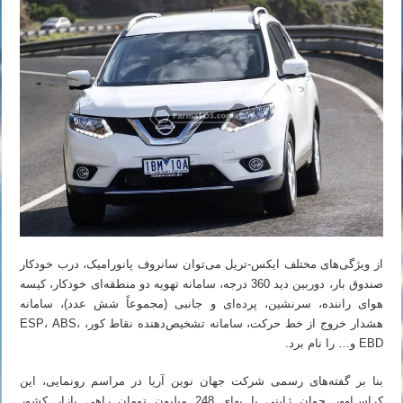
از ویژگی‌های مختلف ایکس-تریل می‌توان سانروف پانورامیک، درب خودکار
صندوق بار، دوربین دید 360 درجه، سامانه تهویه دو منطقه‌ای خودکار، کیسه
هوای راننده، سرنشین، پرده‌ای و جانبی (مجموعاً شش عدد)، سامانه
هشدار خروج از خط حرکت، سامانه تشخیص‌دهنده نقاط کور، ESP، ABS،
EBD و… را نام برد.
بنا بر گفته‌های رسمی شرکت جهان نوین آریا در مراسم رونمایی، این
کراس‌اوور جوان ژاپنی با بهای 248 میلیون تومان راهی بازار کشور