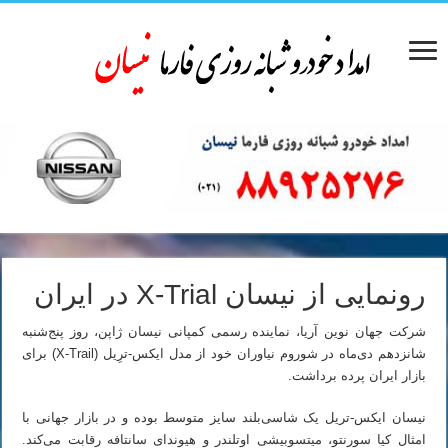
رونمایی از نیسان X-Trial در ایران
شرکت جهان نوین آریا، نماینده رسمی کمپانی نیسان ژاپن، روز پنج‌شنبه
شانزدهم دی‌ماه در شوروم نیاوران خود از مدل ایکس-ترِیل (X-Trail) برای
بازار ایران پرده برداشت.
نیسان ایکس-تریل یک شاسی‌بلند سایز متوسط بوده و در بازار جهانی با
امثال کیا سورنتو، میتسوبیشی اوتلندر و هیوندای سانتافه رقابت می‌کند.