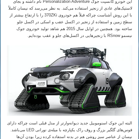
این خودرو کانسپت جوک Personalization Adventure نام داشته و بجای
لاستیک‌های عادی از زنجیر استفاده می‌کند. به نظر می‌رسد که نیسان کاملاً
با این روش آشناست چراکه قبلاً هم خودروی 370ZKi را با ارتفاع بیشتر از
سطح زمین و استفاده از زنجیر در اکسل عقب و اسکی در اکسل جلو
ساخته بود. همچنین در اوایل سال 2015 هم شاهد تولید خودروی جوک
نیسمو RSnow با زنجیرهایی در اکسل‌های جلو و عقب بوده‌ایم.
البته این جوک اسنوموبیل جدید دیوانه‌وارتر از مدل قبلی است چراکه دارای
قوس‌های گلگیر بزرگ و روف راک یکپارچه با میله‌ی نورانی LED می‌باشد.
نیسان از عناصر سبز روشن هم در بدنه استفاده کرده زیرا بودن آن‌ها